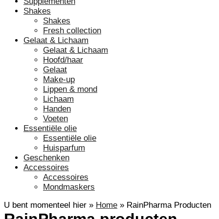
Supplementen
Shakes
Shakes
Fresh collection
Gelaat & Lichaam
Gelaat & Lichaam
Hoofd/haar
Gelaat
Make-up
Lippen & mond
Lichaam
Handen
Voeten
Essentiële olie
Essentiële olie
Huisparfum
Geschenken
Accessoires
Accessoires
Mondmaskers
U bent momenteel hier »
Home
»
RainPharma Producten
RainPharma producten